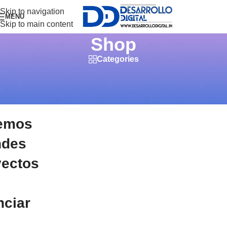
Skip to navigation
MENU
Skip to main content
Shop
Categories
emos
ndes
yectos
nciar