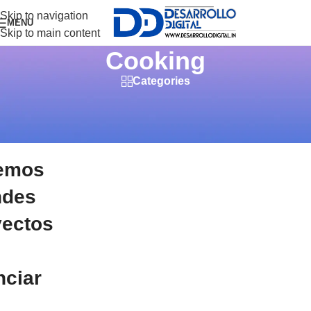
Skip to navigation
MENU
Skip to main content
Cooking
Categories
emos
ndes
yectos
nciar